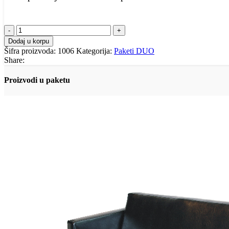
paket
duo
Dodaj u korpu
2
Šifra proizvoda:
1006
Kategorija:
Paketi DUO
količina
Share:
Proizvodi u paketu