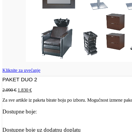
Kliknite za uvećanje
PAKET DUO 2
Originalna
Trenutna
2.090
€
1.830
€
cena
cena
Za sve artikle iz paketa birate boju po izboru. Mogućnost izmene pake
je
je:
bila:
1.830 €.
2.090 €.
Dostupne boje:
Dostupne boje uz dodatnu doplatu