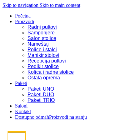
Skip to navigation
Skip to main content
Početna
Proizvodi
Radni pultovi
Šamponjere
Salon stolice
Nameštaj
Police i stalci
Manikir stolovi
Recepcija pultovi
Pedikir stolice
Kolica i radne stolice
Ostala oprema
Paketi
Paketi UNO
Paketi DUO
Paketi TRIO
Saloni
Kontakt
Dostupno odmah
Proizvodi na stanju