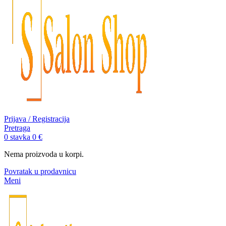
Prijava / Registracija
Pretraga
0
stavka
0
€
Nema proizvoda u korpi.
Povratak u prodavnicu
Meni