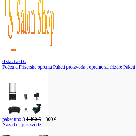
0
stavka
0
€
Početna
Frizerska oprema
Paketi proizvoda i opreme za frizere
Paket
Originalna
Trenutna
paket uno 3
1.460
€
1.300
€
cena
cena
Nazad na proizvode
je
je:
bila:
1.300 €.