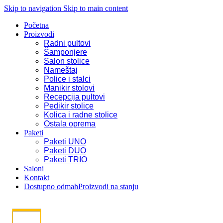
Skip to navigation
Skip to main content
Početna
Proizvodi
Radni pultovi
Šamponjere
Salon stolice
Nameštaj
Police i stalci
Manikir stolovi
Recepcija pultovi
Pedikir stolice
Kolica i radne stolice
Ostala oprema
Paketi
Paketi UNO
Paketi DUO
Paketi TRIO
Saloni
Kontakt
Dostupno odmah
Proizvodi na stanju