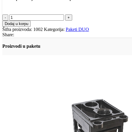
paket
duo
Dodaj u korpu
1
Šifra proizvoda:
1002
Kategorija:
Paketi DUO
količina
Share:
Proizvodi u paketu