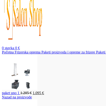
0
stavka
0
€
Početna
Frizerska oprema
Paketi proizvoda i opreme za frizere
Paket
Originalna
Trenutna
paket uno 1
1.205
€
1.095
€
cena
cena
Nazad na proizvode
je
je:
bila:
1.095 €.