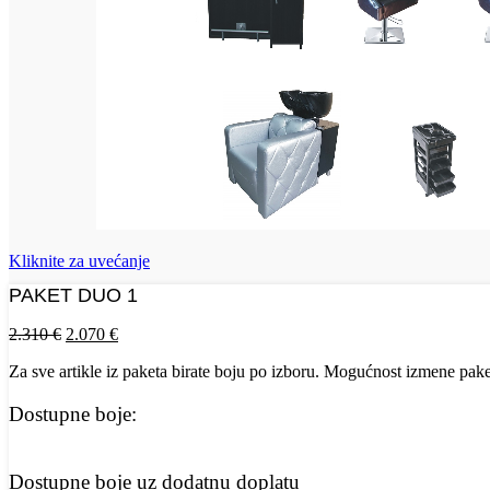
Kliknite za uvećanje
PAKET DUO 1
Originalna
Trenutna
2.310
€
2.070
€
cena
cena
Za sve artikle iz paketa birate boju po izboru. Mogućnost izmene pake
je
je:
bila:
2.070 €.
2.310 €.
Dostupne boje:
Dostupne boje uz dodatnu doplatu