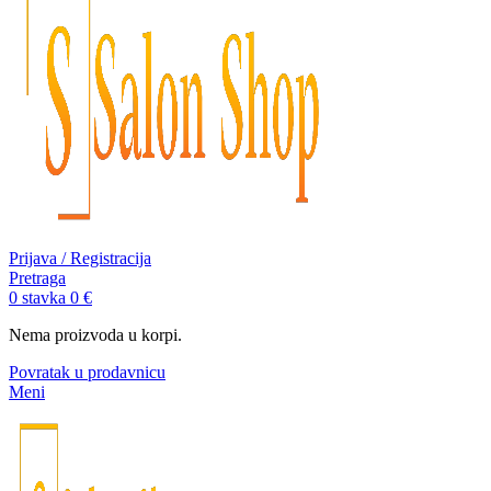
Prijava / Registracija
Pretraga
0
stavka
0
€
Nema proizvoda u korpi.
Povratak u prodavnicu
Meni