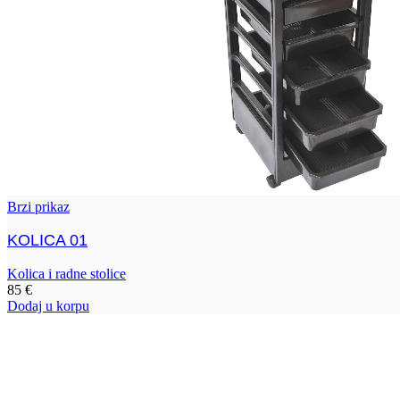
Brzi prikaz
KOLICA 01
Kolica i radne stolice
85
€
Dodaj u korpu