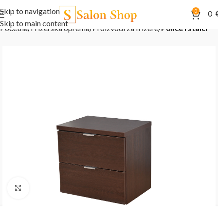
Skip to navigation
0
0
Skip to main content
Početna
Frizerska oprema
Proizvodi za frizere
Police i stalci
Kliknite za uvećanje