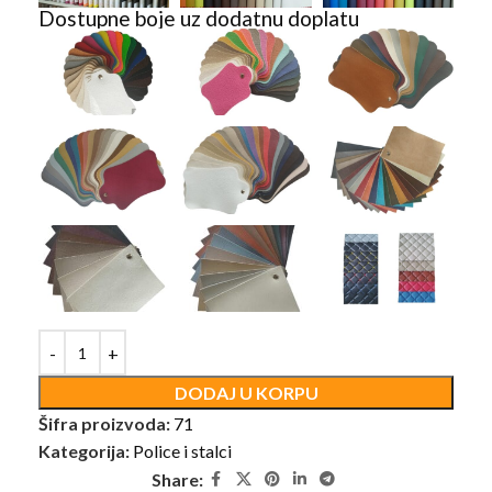
Dostupne boje uz dodatnu doplatu
DODAJ U KORPU
Šifra proizvoda:
71
Kategorija:
Police i stalci
Share: