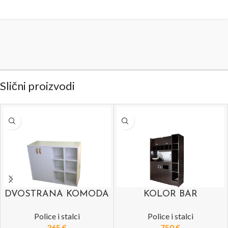
Slični proizvodi
DVOSTRANA KOMODA
KOLOR BAR
Police i stalci
Police i stalci
365
€
750
€