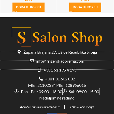
DODAJ U KORPU
DODAJ U KORPU
Župana Brajana 27. Užice Republika Srbija
info@frizerskaoprema.com
+381 61 195 4 195
+381 31 602 802
MB : 21102334
PIB : 108966016
Pon - Pet: 09:00 - 16:00
Sub 09:00- 15:00
Nedeljom ne radimo
Kolačići i politika privatnosti
Uslovi korišćenja