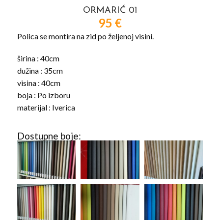
ORMARIĆ 01
95
€
Polica se montira na zid po željenoj visini.
širina : 40cm
dužina : 35cm
visina : 40cm
boja : Po izboru
materijal : Iverica
Dostupne boje: