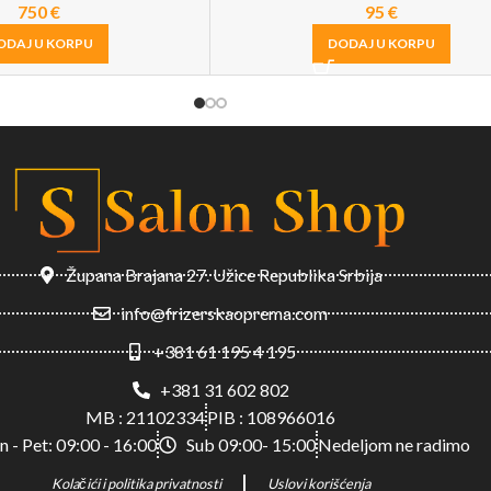
750
€
95
€
ODAJ U KORPU
DODAJ U KORPU
Župana Brajana 27. Užice Republika Srbija
info@frizerskaoprema.com
+381 61 195 4 195
+381 31 602 802
MB : 21102334
PIB : 108966016
n - Pet: 09:00 - 16:00
Sub 09:00- 15:00
Nedeljom ne radimo
Kolačići i politika privatnosti
Uslovi korišćenja