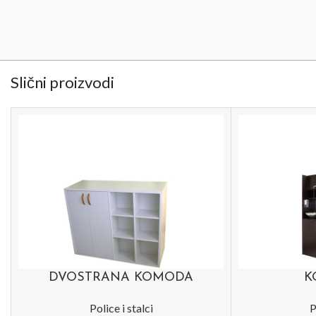
Slični proizvodi
DVOSTRANA KOMODA
K
Police i stalci
P