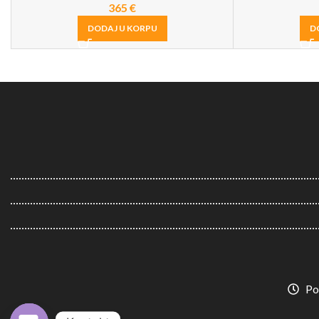
365
€
DODAJ U KORPU
D
Po