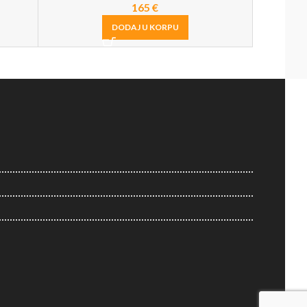
165
€
DODAJ U KORPU