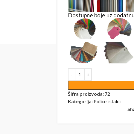
Dostupne boje uz dodatnu
Šifra proizvoda:
72
Kategorija:
Police i stalci
Sh