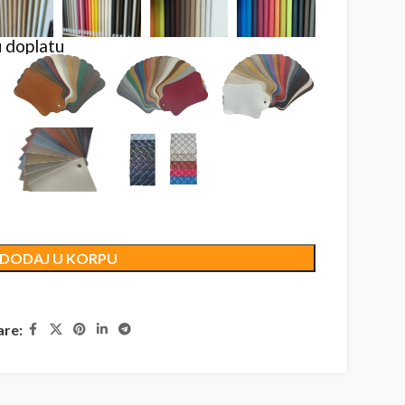
 doplatu
DODAJ U KORPU
are: