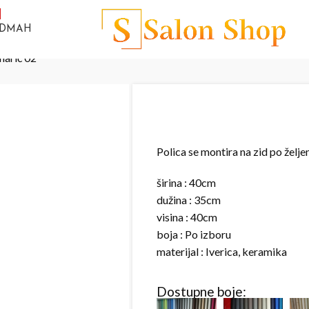
ODMAH
marić 02
Polica se montira na zid po željen
širina : 40cm
dužina : 35cm
visina : 40cm
boja : Po izboru
materijal : Iverica, keramika
Dostupne boje: