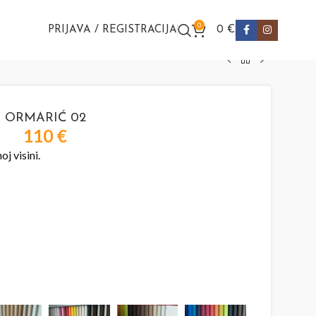
0
PRIJAVA / REGISTRACIJA
0
€
ORMARIĆ 02
110
€
oj visini.