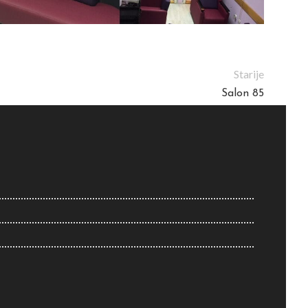
Starije
Salon 85