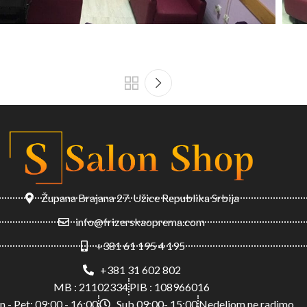
Župana Brajana 27. Užice Republika Srbija
info@frizerskaoprema.com
+381 61 195 4 195
+381 31 602 802
MB : 21102334
PIB : 108966016
n - Pet: 09:00 - 16:00
Sub 09:00- 15:00
Nedeljom ne radimo