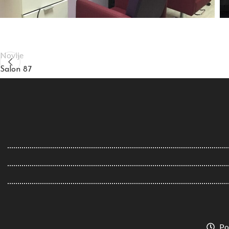
Novije
Salon 87
Po