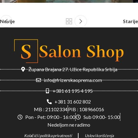
Novije
Starije
Župana Brajana 27. Užice Republika Srbija
info@frizerskaoprema.com
+381 61 195 4 195
+381 31 602 802
MB : 21102334
PIB : 108966016
Pon - Pet: 09:00 - 16:00
Sub 09:00- 15:00
Nedeljom ne radimo
Kolačići i politika privatnosti
Uslovi korišćenja