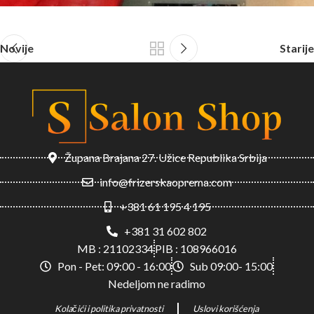
Novije
Starije
Župana Brajana 27. Užice Republika Srbija
info@frizerskaoprema.com
+381 61 195 4 195
+381 31 602 802
MB : 21102334
PIB : 108966016
Pon - Pet: 09:00 - 16:00
Sub 09:00- 15:00
Nedeljom ne radimo
Kolačići i politika privatnosti
Uslovi korišćenja