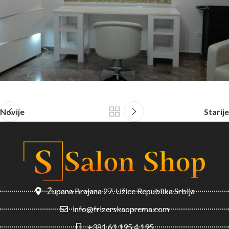
Novije
Starije
Župana Brajana 27. Užice Republika Srbija
info@frizerskaoprema.com
+381 61 195 4 195