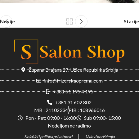
Novije
Starije
Župana Brajana 27. Užice Republika Srbija
info@frizerskaoprema.com
+381 61 195 4 195
+381 31 602 802
MB : 21102334
PIB : 108966016
Pon - Pet: 09:00 - 16:00
Sub 09:00- 15:00
Nedeljom ne radimo
Kolačići i politika privatnosti
Uslovi korišćenja