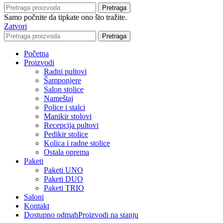
Pretraga
Samo počnite da tipkate ono što tražite.
Zatvori
Pretraga
Početna
Proizvodi
Radni pultovi
Šamponjere
Salon stolice
Nameštaj
Police i stalci
Manikir stolovi
Recepcija pultovi
Pedikir stolice
Kolica i radne stolice
Ostala oprema
Paketi
Paketi UNO
Paketi DUO
Paketi TRIO
Saloni
Kontakt
Dostupno odmah
Proizvodi na stanju