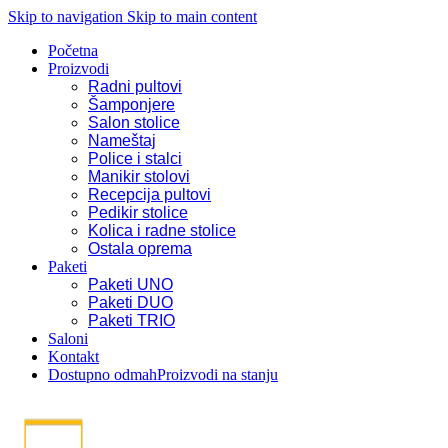
Skip to navigation
Skip to main content
Početna
Proizvodi
Radni pultovi
Šamponjere
Salon stolice
Nameštaj
Police i stalci
Manikir stolovi
Recepcija pultovi
Pedikir stolice
Kolica i radne stolice
Ostala oprema
Paketi
Paketi UNO
Paketi DUO
Paketi TRIO
Saloni
Kontakt
Dostupno odmah
Proizvodi na stanju