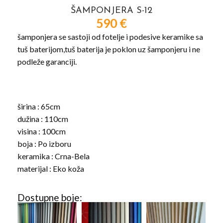
ŠAMPONJERA S-12
590
€
šamponjera se sastoji od fotelje i podesive keramike sa
tuš baterijom,tuš baterija je poklon uz šamponjeru i ne
podleže garanciji.
širina : 65cm
dužina : 110cm
visina : 100cm
boja : Po izboru
keramika : Crna-Bela
materijal : Eko koža
Dostupne boje: