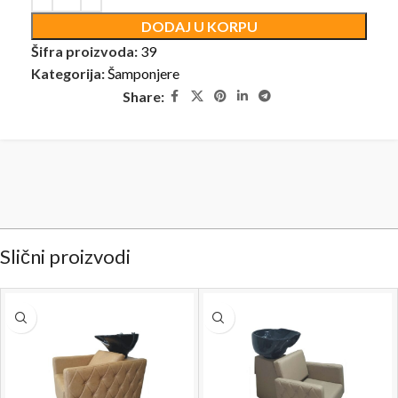
DODAJ U KORPU
Šifra proizvoda:
39
Kategorija:
Šamponjere
Share:
Slični proizvodi