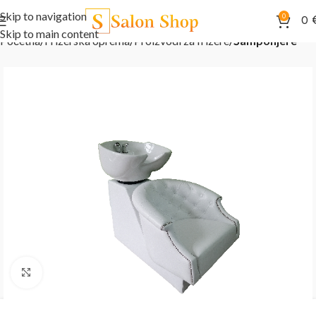
Skip to navigation
0
0
Skip to main content
Početna
Frizerska oprema
Proizvodi za frizere
Šamponjere
Kliknite za uvećanje