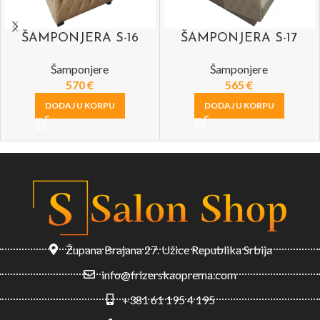
ŠAMPONJERA S-16
ŠAMPONJERA S-17
Šamponjere
Šamponjere
570
€
565
€
DODAJ U KORPU
DODAJ U KORPU
Župana Brajana 27. Užice Republika Srbija
info@frizerskaoprema.com
+381 61 195 4 195