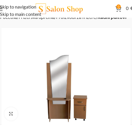
Skip to navigation
0
0
Skip to main content
Početna
Frizerska oprema
Proizvodi za frizere
Radni pultovi
Kliknite za uvećanje