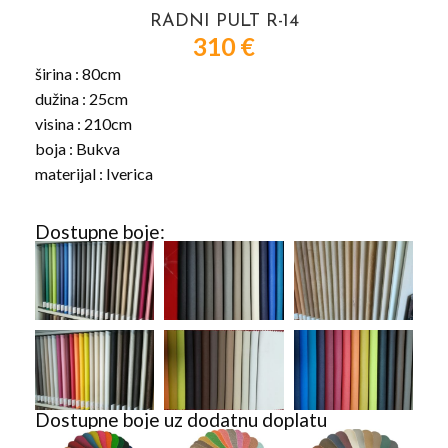
RADNI PULT R-14
310
€
širina : 80cm
dužina : 25cm
visina : 210cm
boja : Bukva
materijal : Iverica
Dostupne boje:
Dostupne boje uz dodatnu doplatu