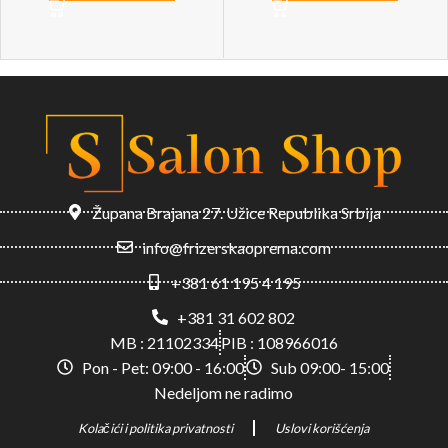
Župana Brajana 27. Užice Republika Srbija
info@frizerskaoprema.com
+381 61 195 4 195
+381 31 602 802
MB : 21102334
PIB : 108966016
Pon - Pet: 09:00 - 16:00
Sub 09:00- 15:00
Nedeljom ne radimo
Kolačići i politika privatnosti
Uslovi korišćenja