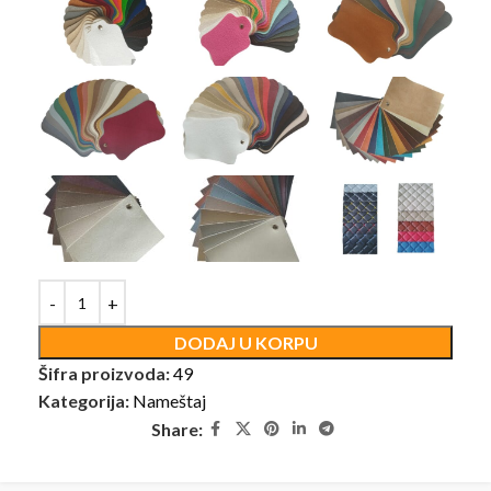
DODAJ U KORPU
Šifra proizvoda:
49
Kategorija:
Nameštaj
Share: