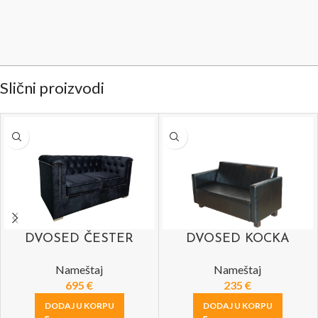
Slični proizvodi
DVOSED ČESTER
DVOSED KOCKA
Nameštaj
Nameštaj
695
€
235
€
DODAJ U KORPU
DODAJ U KORPU