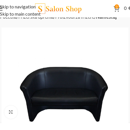
Skip to navigation
0
0
Skip to main content
Početna
Frizerska oprema
Proizvodi za frizere
Nameštaj
Kliknite za uvećanje