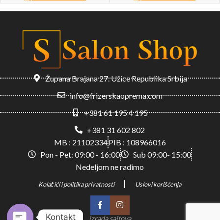
Župana Brajana 27. Užice Republika Srbija
info@frizerskaoprema.com
+381 61 195 4 195
+381 31 602 802
MB : 21102334
PIB : 108966016
Pon - Pet: 09:00 - 16:00
Sub 09:00- 15:00
Nedeljom ne radimo
Kolačići i politika privatnosti
Uslovi korišćenja
Kontakt
izrada sajtova