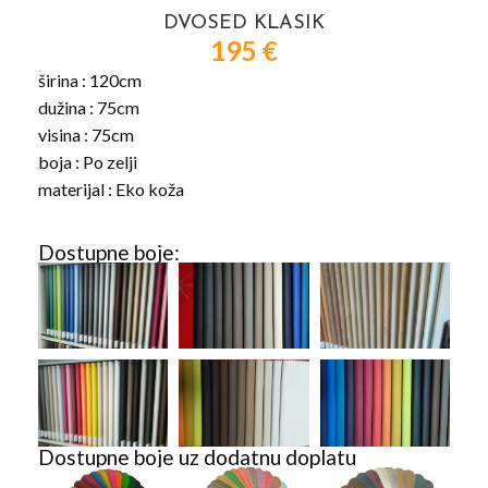
DVOSED KLASIK
195
€
širina : 120cm
dužina : 75cm
visina : 75cm
boja : Po zelji
materijal : Eko koža
Dostupne boje:
Dostupne boje uz dodatnu doplatu