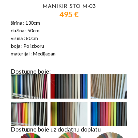
MANIKIR STO M-03
495
€
širina : 130cm
dužina : 50cm
visina : 80cm
boja : Po izboru
materijal : Medijapan
Dostupne boje:
Dostupne boje uz dodatnu doplatu