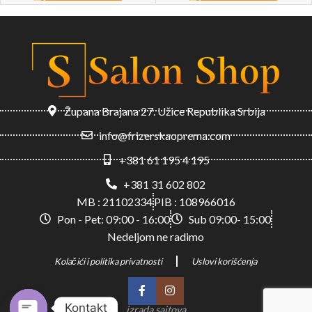
Župana Brajana 27. Užice Republika Srbija
info@frizerskaoprema.com
+381 61 195 4 195
+381 31 602 802
MB : 21102334
PIB : 108966016
Pon - Pet: 09:00 - 16:00
Sub 09:00- 15:00
Nedeljom ne radimo
Kolačići i politika privatnosti
Uslovi korišćenja
Kontakt
izrada sajtova