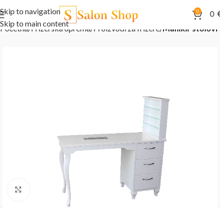
Skip to navigation
0
0
Skip to main content
Početna
Frizerska oprema
Proizvodi za frizere
Manikir stolovi
Kliknite za uvećanje